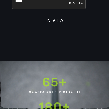
INVIA
65
+
ACCESSORI E PRODOTTI
180
+